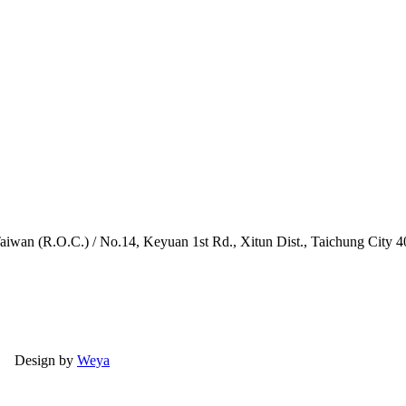
iwan (R.O.C.) / No.14, Keyuan 1st Rd., Xitun Dist., Taichung City 
ed. Design by
Weya